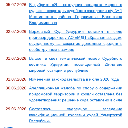
05.07.2026
В рубрике «Я - сотрудник аппарата мирового
судьи» – секретарь судебного заседания с/у № 1
Можгинского района Герасимова Валентина
Владимировна
02.07.2026
Верховный Суд Удмуртии оставил в силе
приговор директору АО «МДП «Красная звезда»,
осужденному за сокрытие денежных средств в
особо крупном размере
01.07.2026
Вышел в свет тематический номер Судебного
вестника Удмуртии, посвященный 25-летию
мировой юстиции в республике
01.07.2026
Изменения законодательства в июле 2026 года
30.06.2026
Апелляционная жалоба по спору о содержании
придомовой территории и кровли оставлена без
удовлетворения: решение суда оставлено в силе
29.06.2026
Состоялось очередное заседание
квалификационной коллегии судей Удмуртской
Республики