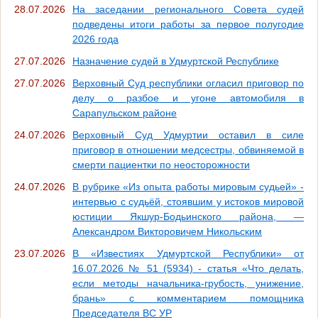
28.07.2026
На заседании регионального Совета судей
подведены итоги работы за первое полугодие
2026 года
27.07.2026
Назначение судей в Удмуртской Республике
27.07.2026
Верховный Суд республики огласил приговор по
делу о разбое и угоне автомобиля в
Сарапульском районе
24.07.2026
Верховный Суд Удмуртии оставил в силе
приговор в отношении медсестры, обвиняемой в
смерти пациентки по неосторожности
24.07.2026
В рубрике «Из опыта работы мировым судьей» -
интервью с судьёй, стоявшим у истоков мировой
юстиции Якшур-Бодьинского района, —
Александром Викторовичем Никольским
23.07.2026
В «Известиях Удмуртской Республики» от
16.07.2026 № 51 (5934) - статья «Что делать,
если методы начальника-грубость, унижение,
брань» с комментарием помощника
Председателя ВС УР