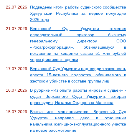
22.07.2026
Подведены итоги работы судейского сообщества
Удмуртской Республики за первое полугодие
2026 года
21.07.2026
Верховный Суд Удмуртии отменил
оправдательный приговор бывшему
генеральному директору ООО
«Росагрокорпорация», обвинявшемуся в
покушении на хищение свыше 51 млн рублей
через фиктивные сделки
17.07.2026
Верховный Суд Удмуртии подтвердил законность
ареста 15-летнего подростка, обвиняемого в
жестоком убийстве в составе группы лиц
16.07.2026
В рубрике «Из опыта работы мировым судьей» -
судья Верховного Суда Удмуртии, ветеран
правосудия, Наталья Федоровна Машкина
15.07.2026
Взятка или мошенничество: Верховный Суд
Удмуртии направил дело в отношении
начальника жилищно-эксплуатационного участка
на новое рассмотрение