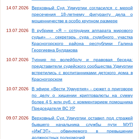
14.07.2026
Верховный Суд Удмуртии согласился с мерой
пресечения 18-летнему фигуранту дела о
мошенничестве в особо крупном размере
13.07.2026
В рубрике «Я – сотрудник аппарата мирового
судьи» - секретарь суда судебного участка
Красногорского района республики Галина
Георгиевна Булдакова
10.07.2026
Турнир по волейболу и правовая беседа:
представители судейского сообщества Удмуртии
встретились с воспитанниками детского дома в
Красногорском
10.07.2026
В эфире «Вести Удмуртия» - сюжет о приговоре
по делу о хищении криптовалюты на сумму
более 4,5 млн руб. с комментарием помощника
Председателя ВС УР
09.07.2026
Верховный Суд Удмуртии оставил под стражей
бывшего начальника службы пути МУП
«ИжГЭТ», обвиняемого в превышении
должностных полномочий