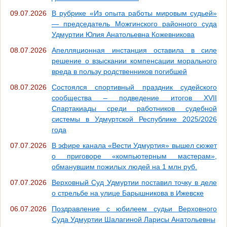
09.07.2026
В рубрике «Из опыта работы мировым судьей»
— председатель Можгинского районного суда
Удмуртии Юлия Анатольевна Кожевникова
08.07.2026
Апелляционная инстанция оставила в силе
решение о взыскании компенсации морального
вреда в пользу родственников погибшей
08.07.2026
Состоялся спортивный праздник судейского
сообщества – подведение итогов XVII
Спартакиады среди работников судебной
системы в Удмуртской Республике 2025/2026
года
07.07.2026
В эфире канала «Вести Удмуртия» вышел сюжет
о приговоре «компьютерным мастерам»,
обманувшим пожилых людей на 1 млн руб.
07.07.2026
Верховный Суд Удмуртии поставил точку в деле
о стрельбе на улице Барышникова в Ижевске
06.07.2026
Поздравление с юбилеем судьи Верховного
Суда Удмуртии Шалагиной Ларисы Анатольевны