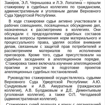
Закиров, Э.Л. Чернышова и Л.Э. Лопатина – прошли
стажировку в судебных коллегиях по гражданским,
административным и уголовным делам Верховного
Суда Удмуртской Республики.
В ходе стажировки судьи активно участвовали в
рабочих совещаниях, посвященных обсуждению дел,
назначенных к рассмотрению в коллегиях. Они
обсуждали с председателями судебных составов
важные вопросы применения норм материального и
процессуального права, уделяя особое внимание
делам, связанным с защитой прав потребителей и
рассмотрением материалов по исполнению
приговоров. Кроме того, судьи присутствовали на
судебных заседаниях в апелляционном порядке.
Стажировка также включала изучение апелляционной
практики и участие в подготовке проектов
апелляционных судебных постановлений.
Руководство стажировкой осуществлялось судьями
Верховного Суда Удмуртской Республики: А.Ю.
Сундуковым и А.В. Аккуратным (гражданская
коллегия), А.В. Булдаковым и Д.Е. Дементьевым
(уголовная коллегия), а также О.П. Чегодаевой
(административная коллегия).
Стажировка судей подошла к концу с организацией