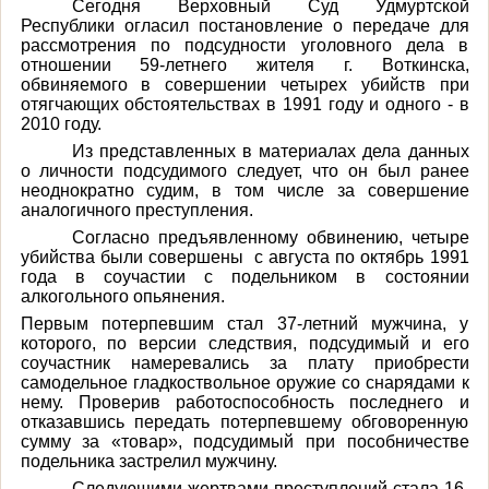
Сегодня Верховный Суд Удмуртской
Республики огласил постановление о передаче для
рассмотрения по подсудности уголовного дела в
отношении 59-летнего жителя г. Воткинска,
обвиняемого в совершении четырех убийств при
отягчающих обстоятельствах в 1991 году и одного - в
2010 году.
Из представленных в материалах дела данных
о личности подсудимого следует, что он был ранее
неоднократно судим, в том числе за совершение
аналогичного преступления.
Согласно предъявленному обвинению, четыре
убийства были совершены с августа по октябрь 1991
года в соучастии с подельником в состоянии
алкогольного опьянения.
Первым потерпевшим стал 37-летний мужчина, у
которого, по версии следствия, подсудимый и его
соучастник намеревались за плату приобрести
самодельное гладкоствольное оружие со снарядами к
нему. Проверив работоспособность последнего и
отказавшись передать потерпевшему обговоренную
сумму за «товар», подсудимый при пособничестве
подельника застрелил мужчину.
Следующими жертвами преступлений стала 16-