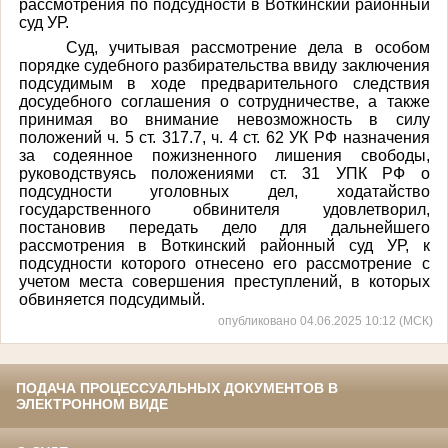
рассмотрения по подсудности в Воткинский районный
суд УР.
Суд, учитывая рассмотрение дела в особом
порядке судебного разбирательства ввиду заключения
подсудимым в ходе предварительного следствия
досудебного соглашения о сотрудничестве, а также
принимая во внимание невозможность в силу
положений ч. 5 ст. 317.7, ч. 4 ст. 62 УК РФ назначения
за содеянное пожизненного лишения свободы,
руководствуясь положениями ст. 31 УПК РФ о
подсудности уголовных дел, ходатайство
государственного обвинителя удовлетворил,
постановив передать дело для дальнейшего
рассмотрения в Воткинский районный суд УР, к
подсудности которого отнесено его рассмотрение с
учетом места совершения преступлений, в которых
обвиняется подсудимый.
опубликовано 04.06.2025 10:12 (МСК)
ПОДАЧА ПРОЦЕССУАЛЬНЫХ ДОКУМЕНТОВ В
ЭЛЕКТРОННОМ ВИДЕ