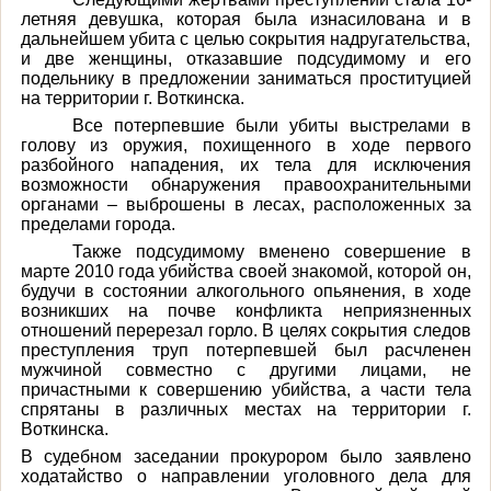
летняя девушка, которая была изнасилована и в
дальнейшем убита с целью сокрытия надругательства,
и две женщины, отказавшие подсудимому и его
подельнику в предложении заниматься проституцией
на территории г. Воткинска.
Все потерпевшие были убиты выстрелами в
голову из оружия, похищенного в ходе первого
разбойного нападения, их тела для исключения
возможности обнаружения правоохранительными
органами – выброшены в лесах, расположенных за
пределами города.
Также подсудимому вменено совершение в
марте 2010 года убийства своей знакомой, которой он,
будучи в состоянии алкогольного опьянения, в ходе
возникших на почве конфликта неприязненных
отношений перерезал горло. В целях сокрытия следов
преступления труп потерпевшей был расчленен
мужчиной совместно с другими лицами, не
причастными к совершению убийства, а части тела
спрятаны в различных местах на территории г.
Воткинска.
В судебном заседании прокурором было заявлено
ходатайство о направлении уголовного дела для