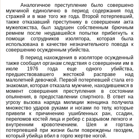
Аналогичное преступление было совершено
мужчиной единолично в период содержания под
стражей и в мае того же года. Второй потерпевший,
также отказавший преступнику в совершении акта
мужеложства, был задушен собственным брючным
ремнем после неудавшейся попытки прибегнуть к
помощи сотрудников изолятора, которая была
использована в качестве незначительного повода к
совершению осужденным убийства.
В период нахождения в изоляторе осужденный
также сообщил органам следствия о совершении им в
июле 1976 года еще одного убийства,
предшествовавшего жестокой расправе над
малолетней девочкой. Первой потерпевшей стала его
знакомая, которая отказала мужчине, находившемся в
момент совершения преступления в состоянии
опьянения, в предоставлении спиртного. В ответ на
угрозу вызова наряда милиции женщина получила
множество ударов руками и ногами по телу, которые
привели к причинению ушибленных ран, ссадин,
переломов костей лица и ребер с разрывом легкого и
внутренним кровотечением. Шея и гортань
потерпевшей при жизни были повреждены гвоздем,
который убийца вбил в горло жертве ногой.