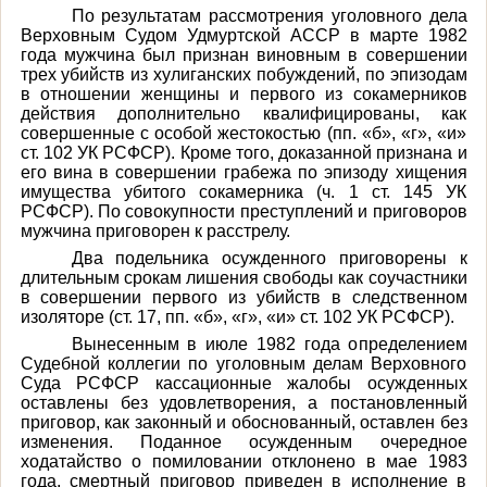
По результатам рассмотрения уголовного дела
Верховным Судом Удмуртской АССР в марте 1982
года мужчина был признан виновным в совершении
трех убийств из хулиганских побуждений, по эпизодам
в отношении женщины и первого из сокамерников
действия дополнительно квалифицированы, как
совершенные с особой жестокостью (пп. «б», «г», «и»
ст. 102 УК РСФСР). Кроме того, доказанной признана и
его вина в совершении грабежа по эпизоду хищения
имущества убитого сокамерника (ч. 1 ст. 145 УК
РСФСР). По совокупности преступлений и приговоров
мужчина приговорен к расстрелу.
Два подельника осужденного приговорены к
длительным срокам лишения свободы как соучастники
в совершении первого из убийств в следственном
изоляторе (ст. 17, пп. «б», «г», «и» ст. 102 УК РСФСР).
Вынесенным в июле 1982 года определением
Судебной коллегии по уголовным делам Верховного
Суда РСФСР кассационные жалобы осужденных
оставлены без удовлетворения, а постановленный
приговор, как законный и обоснованный, оставлен без
изменения. Поданное осужденным очередное
ходатайство о помиловании отклонено в мае 1983
года, смертный приговор приведен в исполнение в