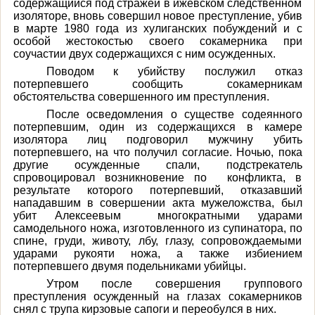
содержащийся под стражей в ижевском следственном
изоляторе, вновь совершил новое преступление, убив
в марте 1980 года из хулиганских побуждений и с
особой жестокостью своего сокамерника при
соучастии двух содержащихся с ним осужденных.
Поводом к убийству послужил отказ
потерпевшего сообщить сокамерникам
обстоятельства совершенного им преступления.
После осведомления о существе содеянного
потерпевшим, один из содержащихся в камере
изолятора лиц подговорил мужчину убить
потерпевшего, на что получил согласие. Ночью, пока
другие осужденные спали, подстрекатель
спровоцировал возникновение по конфликта, в
результате которого потерпевший, отказавший
нападавшим в совершении акта мужеложства, был
убит Алексеевым многократными ударами
самодельного ножа, изготовленного из супинатора, по
спине, груди, животу, лбу, глазу, сопровождаемыми
ударами рукояти ножа, а также избиением
потерпевшего двумя подельниками убийцы.
Утром после совершения группового
преступления осужденный на глазах сокамерников
снял с трупа кирзовые сапоги и переобулся в них.