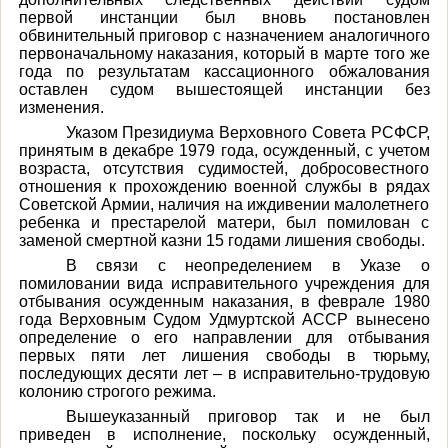
первой инстанции был вновь постановлен
обвинительный приговор с назначением аналогичного
первоначальному наказания, который в марте того же
года по результатам кассационного обжалования
оставлен судом вышестоящей инстанции без
изменения.
Указом Президиума Верховного Совета РСФСР,
принятым в декабре 1979 года, осужденный, с учетом
возраста, отсутствия судимостей, добросовестного
отношения к прохождению военной службы в рядах
Советской Армии, наличия на иждивении малолетнего
ребенка и престарелой матери, был помилован с
заменой смертной казни 15 годами лишения свободы.
В связи с неопределением в Указе о
помиловании вида исправительного учреждения для
отбывания осужденным наказания, в феврале 1980
года Верховным Судом Удмуртской АССР вынесено
определение о его направлении для отбывания
первых пяти лет лишения свободы в тюрьму,
последующих десяти лет – в исправительно-трудовую
колонию строгого режима.
Вышеуказанный приговор так и не был
приведен в исполнение, поскольку осужденный,