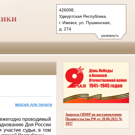
426008,
Удмуртская Республика,
ЛИКИ
г. Ижевск, ул. Пушкинская,
д. 274
Тел.: (3412) 66-08-15, 60-01-10
развернуть
vs.udm@sudrf.ru
версия для печати
Запросы ОПФР по постановлению
я ежегодно проводимый
Правительства РФ от 28.06.2021 №
1037
азднованию Дня России
 участие судьи, в том