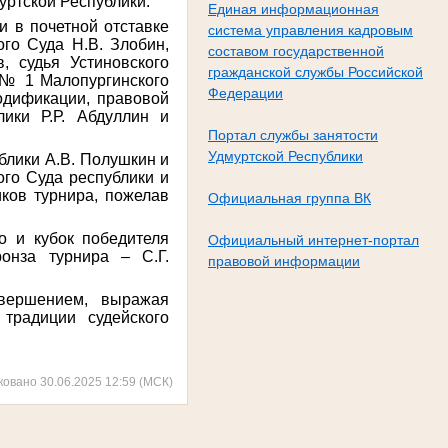
уртской Республики.
Единая информационная
и в почетной отставке
система управления кадровым
ого Суда Н.В. Злобин,
составом государственной
, судья Устиновского
гражданской службы Российской
а № 1 Малопургинского
Федерации
кодификации, правовой
ики Р.Р. Абдуллин и
Портал службы занятости
Удмуртской Республики
блики А.В. Полушкин и
ого Суда республики и
иков турнира, пожелав
Официальная группа ВК
о и кубок победителя
Официальный интернет-портал
онза турнира – С.Г.
правовой информации
вершением, выражая
традиции судейского
ковано 30.06.2025 12:59 (МСК)