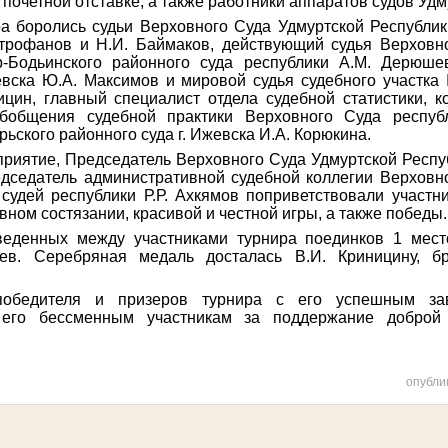
почетной отставке, а также работники аппаратов судов Удм
ра боролись судьи Верховного Суда Удмуртской Республик
итрофанов и Н.И. Баймаков, действующий судья Верховн
Бодьинского районного суда республики А.М. Дерюшев
евска Ю.А. Максимов и мировой судья судебного участк
цин, главный специалист отдела судебной статистики, 
бобщения судебной практики Верховного Суда республ
ьского районного суда г. Ижевска И.А. Корюкина.
риятие, Председатель Верховного Суда Удмуртской Респу
едседатель административной судебной коллегии Верховн
судей республики Р.Р. Ахкямов поприветствовали участн
вном состязании, красивой и честной игры, а также победы.
веденных между участниками турнира поединков 1 мест
тев. Серебряная медаль досталась В.И. Криницину, бр
победителя и призеров турнира с его успешным за
 его бессменным участникам за поддержание доброй 
опубли