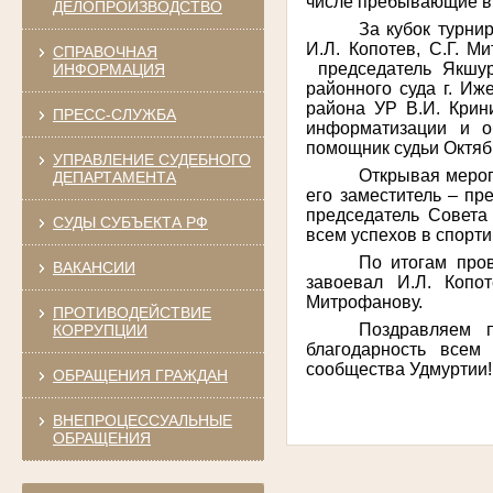
числе пребывающие в 
ДЕЛОПРОИЗВОДСТВО
За кубок турни
И.Л. Копотев, С.Г. М
СПРАВОЧНАЯ
председатель Якшур-
ИНФОРМАЦИЯ
районного суда г. Иж
района УР В.И. Крини
ПРЕСС-СЛУЖБА
информатизации и о
помощник судьи Октябр
УПРАВЛЕНИЕ СУДЕБНОГО
Открывая мероп
ДЕПАРТАМЕНТА
его заместитель – пр
председатель Совета 
СУДЫ СУБЪЕКТА РФ
всем успехов в спорти
По итогам про
ВАКАНСИИ
завоевал И.Л. Копо
Митрофанову.
ПРОТИВОДЕЙСТВИЕ
Поздравляем 
КОРРУПЦИИ
благодарность всем
сообщества Удмуртии!
ОБРАЩЕНИЯ ГРАЖДАН
ВНЕПРОЦЕССУАЛЬНЫЕ
ОБРАЩЕНИЯ