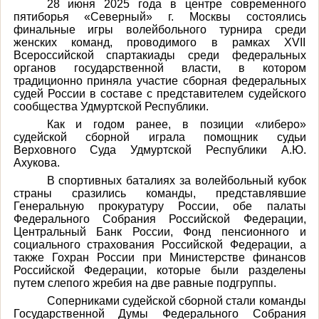
28 июня 2025 года в центре современного
пятиборья «Северный» г. Москвы состоялись
финальные игры волейбольного турнира среди
женских команд, проводимого в рамках XVII
Всероссийской спартакиады среди федеральных
органов государственной власти, в котором
традиционно приняла участие сборная федеральных
судей России в составе с представителем судейского
сообщества Удмуртской Республики.
Как и годом ранее, в позиции «либеро»
судейской сборной играла помощник судьи
Верховного Суда Удмуртской Республики А.Ю.
Ахукова.
В спортивных баталиях за волейбольный кубок
страны сразились команды, представлявшие
Генеральную прокуратуру России, обе палаты
Федерального Собрания Российской Федерации,
Центральный Банк России, Фонд пенсионного и
социального страхования Российской Федерации, а
также Гохран России при Министерстве финансов
Российской Федерации, которые были разделены
путем слепого жребия на две равные подгруппы.
Соперниками судейской сборной стали команды
Государственной Думы Федерального Собрания