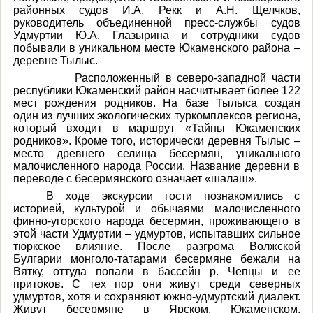
районных судов И.А. Рекк и А.Н. Щелчков,
руководитель объединенной пресс-службы судов
Удмуртии Ю.А. Глазырина и сотрудники судов
побывали в уникальном месте Юкаменского района –
деревне Тылыс.
Расположенный в северо-западной части
республики Юкаменский район насчитывает более 122
мест рождения родников. На базе Тылыса создан
один из лучших экологических туркомплексов региона,
который входит в маршрут «Тайны Юкаменских
родников». Кроме того, исторически деревня Тылыс –
место древнего селища бесермян, уникального
малочисленного народа России. Название деревни в
переводе с бесермянского означает «шалаш».
В ходе экскурсии гости познакомились с
историей, культурой и обычаями малочисленного
финно-угорского народа бесермян, проживающего в
этой части Удмуртии – удмуртов, испытавших сильное
тюркское влияние. После разгрома Волжской
Булгарии монголо-татарами бесермяне бежали на
Вятку, оттуда попали в бассейн р. Чепцы и ее
притоков. С тех пор они живут среди северных
удмуртов, хотя и сохраняют южно-удмуртский диалект.
Живут бесермяне в Ярском, Юкаменском,