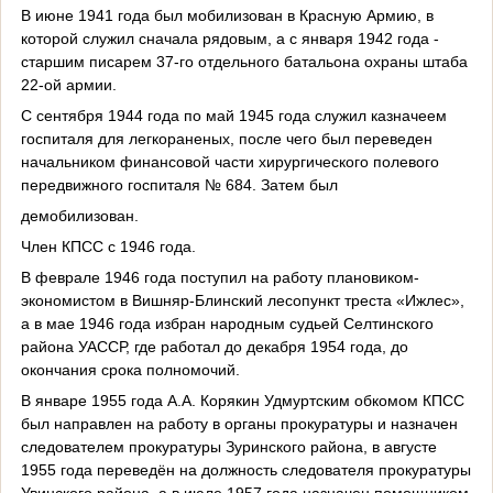
В июне 1941 года был мобилизован в Красную Армию, в
которой служил сначала рядовым, а с января 1942 года -
старшим писарем 37-го отдельного батальона охраны штаба
22-ой армии.
С сентября 1944 года по май 1945 года служил казначеем
госпиталя для легкораненых, после чего был переведен
начальником финансовой части хирургического полевого
передвижного госпиталя № 684. Затем был
демобилизован.
Член КПСС с 1946 года.
В феврале 1946 года поступил на работу плановиком-
экономистом в Вишняр-Блинский лесопункт треста «Ижлес»,
а в мае 1946 года избран народным судьей Селтинского
района УАССР, где работал до декабря 1954 года, до
окончания срока полномочий.
В январе 1955 года А.А. Корякин Удмуртским обкомом КПСС
был направлен на работу в органы прокуратуры и назначен
следователем прокуратуры Зуринского района, в августе
1955 года переведён на должность следователя прокуратуры
Увинского района, а в июле 1957 года назначен помощником