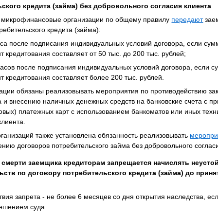
ского кредита (займа) без добровольного согласия клиента
 и микрофинансовые организации по общему правилу
передают
зае
ребительского кредита (займа):
часа после подписания индивидуальных условий договора, если сум
т кредитования составляет от 50 тыс. до 200 тыс. рублей;
 часов после подписания индивидуальных условий договора, если с
т кредитования составляет более 200 тыс. рублей.
зации обязаны реализовывать мероприятия по противодействию за
а и внесению наличных денежных средств на банковские счета с 
вых) платежных карт с использованием банкоматов или иных техни
клиента.
ганизаций также установлена обязанность реализовывать
меропри
нию договоров потребительского займа без добровольного согласи
ае смерти заемщика кредиторам запрещается начислять неусто
ьств по договору потребительского кредита (займа) до прин
вия запрета - не более 6 месяцев со дня открытия наследства, ес
решением суда.