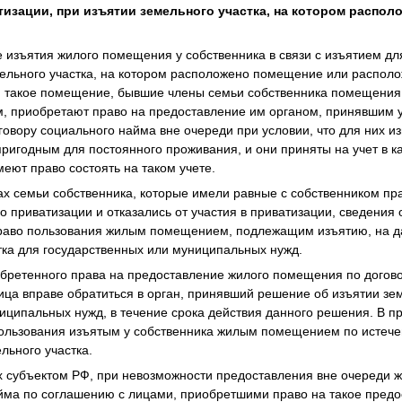
тизации, при изъятии земельного участка, на котором распо
ае изъятия жилого помещения у собственника в связи с изъятием д
ельного участка, на котором расположено помещение или распол
ся такое помещение, бывшие члены семьи собственника помещения
, приобретают право на предоставление им органом, принявшим 
говору социального найма вне очереди при условии, что для них
ригодным для постоянного проживания, и они приняты на учет в 
ют право состоять на таком учете.
ах семьи собственника, которые имели равные с собственником пр
 приватизации и отказались от участия в приватизации, сведения 
раво пользования жилым помещением, подлежащим изъятию, на д
тка для государственных или муниципальных нужд.
обретенного права на предоставление жилого помещения по догов
ица вправе обратиться в орган, принявший решение об изъятии зе
иципальных нужд, в течение срока действия данного решения. В п
пользования изъятым у собственника жилым помещением по истече
льного участка.
х субъектом РФ, при невозможности предоставления вне очереди 
йма по соглашению с лицами, приобретшими право на такое предо