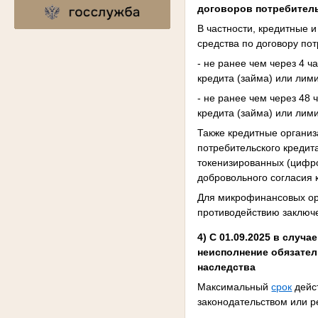
договоров потребитель
В частности, кредитные
средства по договору пот
- не ранее чем через 4 
кредита (займа) или лими
- не ранее чем через 48
кредита (займа) или лими
Также кредитные органи
потребительского кредит
токенизированных (цифро
добровольного согласия 
Для микрофинансовых ор
противодействию заключе
4) С 01.09.2025 в случ
неисполнение обязател
наследства
Максимальный
срок
дейст
законодательством или 