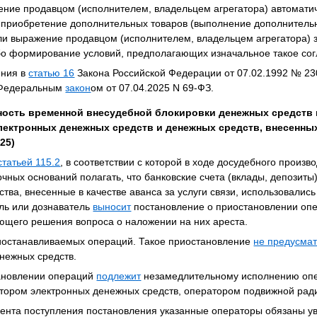
ние продавцом (исполнителем, владельцем агрегатора) автоматич
 приобретение дополнительных товаров (выполнение дополнительн
ли выражение продавцом (исполнителем, владельцем агрегатора) з
бо формирование условий, предполагающих изначальное такое сог
ения в
статью 16
Закона Российской Федерации от 07.02.1992 № 23
 Федеральным
закон
ом от 07.04.2025 N 69-ФЗ.
ость временной внесудебной блокировки денежных средств н
электронных денежных средств и денежных средств, внесенных
025)
статьей 115.2
, в соответствии с которой в ходе досудебного произв
очных оснований полагать, что банковские счета (вклады, депозит
ства, внесенные в качестве аванса за услуги связи, использовалис
ль или дознаватель
выносит
постановление о приостановлении опе
ующего решения вопроса о наложении на них ареста.
останавливаемых операций. Такое приостановление
не предусма
нежных средств.
ановлении операций
подлежит
незамедлительному исполнению опе
атором электронных денежных средств, оператором подвижной рад
мента поступления постановления указанные операторы обязаны у