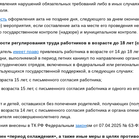
явления нарушений обязательных требований либо в иных случая
оля.
сть
оформления акта не позднее дня, следующего за днем оконча
о) мероприятия, если составление акта на месте его проведения н
о государственном контроле (надзоре) и муниципальном контроле.
сти регулирования труда работников в возрасте до 18 лет (с 
датель
имеет право
привлекать работника в возрасте от 14 до 18 ле
ни, выполняемой в период летних каникул по направлению органо
 студенческих отрядов, включенных в федеральный или региональ
льзующихся государственной поддержкой, в следующих случаях:
озраста 15 лет, с письменного согласия работника;
г возраста 15 лет, с письменного согласия работника и одного из е
от и детей, оставшихся без попечения родителей, получающих (по
возраста 14 лет, с письменного согласия работника и органа опек
вителя несовершеннолетнего лица.
ения внесены в ТК РФ Федеральным
закон
ом от 07.04.2025 № 63-Ф
овлен «период охлаждения», а также иные меры в целях проти