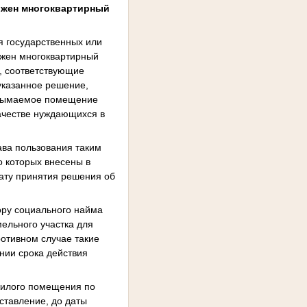
ложен многоквартирный
ля государственных или
ожен многоквартирный
, соответствующие
указанное решение,
 изымаемое помещение
качестве нуждающихся в
ава пользования таким
о которых внесены в
ату принятия решения об
ору социального найма
мельного участка для
ротивном случае такие
нии срока действия
жилого помещения по
ставление, до даты