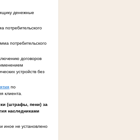
мщику денежные
ма потребительского
умма потребительского
ключению договоров
применением
ческих устройств без
ятия
по
я клиента.
йки (штрафы, пени) за
ятия наследниками
ли иное не установлено