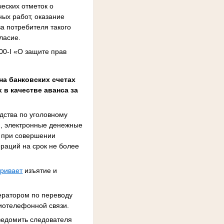
еских отметок о
ых работ, оказание
а потребителя такого
ласие.
00-I «О защите прав
а банковских счетах
 в качестве аванса за
одства по уголовному
ы), электронные денежные
ь при совершении
раций на срок не более
тривает
изъятие и
ратором по переводу
иотелефонной связи.
ведомить следователя