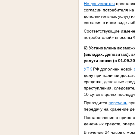
Не допускается
проставле
согласии потребителя на
дополнительных услуг) и
согласия в ином виде ли
Соответствующие измен
потребителей» внесены
6)
Установлена возможн
(вкладах, депозитах), 
услуги связи (с 01.09.2
УПК
РФ дополнен новой
делу при наличии достат
средства, денежные сред
преступления, следовате
10 суток в целях послед
Приводится
перечень
при
передачу на хранение де
Постановление о приост
денежных средств, опер
В течение 24 часов с мо