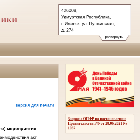
426008,
Удмуртская Республика,
ЛИКИ
г. Ижевск, ул. Пушкинская,
д. 274
Тел.: (3412) 66-08-15, 60-01-10
развернуть
vs.udm@sudrf.ru
версия для печати
Запросы ОПФР по постановлению
Правительства РФ от 28.06.2021 №
го) мероприятия
1037
заимодействия акт