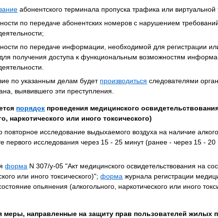
вание
абонентского терминала пропуска трафика или виртуальной
ности по передаче абонентских номеров с нарушением требований 
 деятельности;
ности по передаче информации, необходимой для регистрации ил
 для получения доступа к функциональным возможностям информац
 деятельности.
вие по указанным делам будет
производиться
следователями орган
ана, выявившего эти преступления.
ется
порядок
проведения медицинского освидетельствования
о, наркотического или иного токсического)
что повторное исследование выдыхаемого воздуха на наличие алког
 первого исследования через 15 - 25 минут (ранее - через 15 - 20
ая
форма
N 307/у-05 "Акт медицинского освидетельствования на со
ского или иного токсического)";
форма
журнала регистрации медиц
остояние опьянения (алкогольного, наркотического или иного токс
тся меры, направленные на защиту прав пользователей жилых 