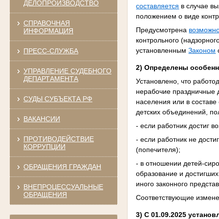
ДЕЛОПРОИЗВОДСТВО
составляется
в случае вы
положением о виде контр
СПРАВОЧНАЯ
Предусмотрена
возможно
ИНФОРМАЦИЯ
контрольного (надзорног
установленным
Законом
ПРЕСС-СЛУЖБА
2)
Определены особенно
УПРАВЛЕНИЕ СУДЕБНОГО
ДЕПАРТАМЕНТА
Установлено, что работо
нерабочие праздничные д
СУДЫ СУБЪЕКТА РФ
населения или в составе
детских объединений, по
ВАКАНСИИ
- если работник достиг в
ПРОТИВОДЕЙСТВИЕ
- если работник не дости
КОРРУПЦИИ
(попечителя);
- в отношении детей-сир
ОБРАЩЕНИЯ ГРАЖДАН
образование и достигших 
иного законного предста
ВНЕПРОЦЕССУАЛЬНЫЕ
ОБРАЩЕНИЯ
Соответствующие измен
3) С 01.09.2025 устан