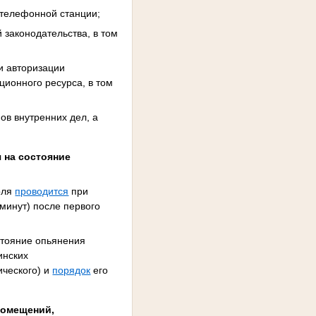
 телефонной станции;
законодательства, в том
и авторизации
ионного ресурса, в том
ов внутренних дел, а
 на состояние
оля
проводится
при
 минут) после первого
стояние опьянения
инских
ического) и
порядок
его
помещений,