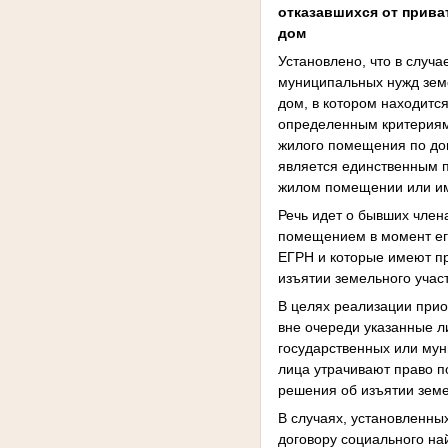
отказавшихся от прива
дом
Установлено, что в случ
муниципальных нужд зем
дом, в котором находит
определенным критериям
жилого помещения по до
является единственным п
жилом помещении или име
Речь идет о бывших член
помещением в момент его
ЕГРН и которые имеют п
изъятии земельного учас
В целях реализации при
вне очереди указанные л
государственных или мун
лица утрачивают право 
решения об изъятии земе
В случаях, установленны
договору социального на