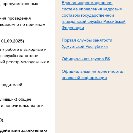
Единая информационная
х, предусмотренных
система управления кадровым
составом государственной
ния проведения
гражданской службы Российской
евозможно по причинам,
Федерации
Портал службы занятости
01.09.2025)
Удмуртской Республики
т к работе в выходные и
в службы занятости
Официальная группа ВК
ный реестр молодежных и
Официальный интернет-портал
правовой информации
го родителей
лучивших) общее
и и попечительства или
З).
водействия заключению