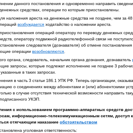
лнении данного постановления и одновременно направить сведени
о денежных средствах, операции по которым приостановлены.
ля наложения ареста на денежные средства не позднее, чем за 48
операций
возбуждается
ходатайство о наложении ареста.
 приостановления операций оператору по переводу денежных сред
едств, оператору подвижной радиотелефонной связи не поступило
становление следователя (дознавателя) об отмене постановления
вующие операции
возобновляются
.
ого органа, следователь, начальник органа дознания, дознаватель
щие запросы, которые подлежат исполнению не позднее 3 рабочи
 указанные в таких запросах.
нения в часть 3 статьи 186.1 УПК РФ. Теперь организации, оказыв
ацию о соединениях между абонентами и (или) абонентскими уст
олько в случае отсутствия технической возможности направить т
 подписанного УКЭП.
ления с использованием программно-аппаратных средств дос
сам, информационно-телекоммуникационным сетям, доступ к
ляться отягчающим наказание
обстоятельством
становлена уголовная ответственность: