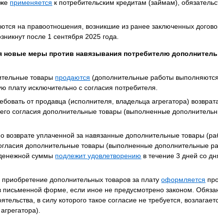
кже
применяется
к потребительским кредитам (займам), обязательс
тся на правоотношения, возникшие из ранее заключенных договор
зникнут после 1 сентября 2025 года.
я новые меры против навязывания потребителю дополнитель
нительные товары
продаются
(дополнительные работы выполняются
ую плату исключительно с согласия потребителя.
ебовать от продавца (исполнителя, владельца агрегатора) возвра
 его согласия дополнительные товары (выполненные дополнительн
о возврате уплаченной за навязанные дополнительные товары (раб
согласия дополнительные товары (выполненные дополнительные ра
 денежной суммы
подлежит удовлетворению
в течение 3 дней со д
 приобретение дополнительных товаров за плату
оформляется
про
в письменной форме, если иное не предусмотрено законом. Обяза
оятельства, в силу которого такое согласие не требуется, возлагае
агрегатора).