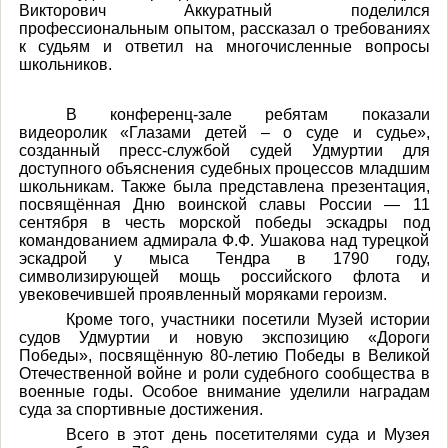
Викторович Аккуратный поделился
профессиональным опытом, рассказал о требованиях
к судьям и ответил на многочисленные вопросы
школьников.
В конференц-зале ребятам показали
видеоролик «Глазами детей – о суде и судье»,
созданный пресс-службой судей Удмуртии для
доступного объяснения судебных процессов младшим
школьникам. Также была представлена презентация,
посвящённая Дню воинской славы России — 11
сентября в честь морской победы эскадры под
командованием адмирала Ф.Ф. Ушакова над турецкой
эскадрой у мыса Тендра в 1790 году,
символизирующей мощь российского флота и
увековечившей проявленный моряками героизм.
Кроме того, участники посетили Музей истории
судов Удмуртии и новую экспозицию «Дороги
Победы», посвящённую 80-летию Победы в Великой
Отечественной войне и роли судебного сообщества в
военные годы. Особое внимание уделили наградам
суда за спортивные достижения.
Всего в этот день посетителями суда и Музея