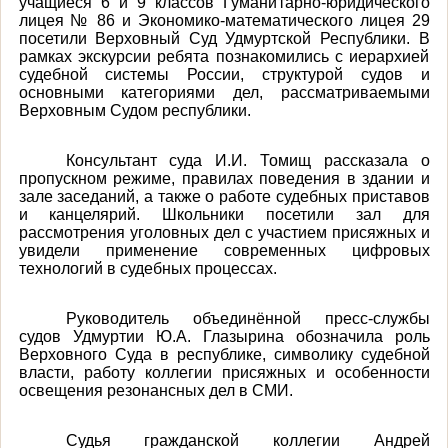
учащиеся 6 и 9 классов Гуманитарно-юридического
лицея № 86 и Экономико-математического лицея 29
посетили Верховный Суд Удмуртской Республики. В
рамках экскурсии ребята познакомились с иерархией
судебной системы России, структурой судов и
основными категориями дел, рассматриваемыми
Верховным Судом республики.
Консультант суда И.И. Томищ рассказала о
пропускном режиме, правилах поведения в здании и
зале заседаний, а также о работе судебных приставов
и канцелярий. Школьники посетили зал для
рассмотрения уголовных дел с участием присяжных и
увидели применение современных цифровых
технологий в судебных процессах.
Руководитель объединённой пресс-службы
судов Удмуртии Ю.А. Глазырина обозначила роль
Верховного Суда в республике, символику судебной
власти, работу коллегии присяжных и особенности
освещения резонансных дел в СМИ.
Судья гражданской коллегии Андрей