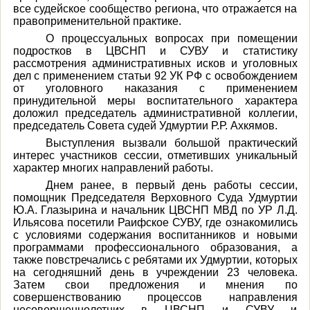
все судейское сообщество региона, что отражается на
правоприменительной практике.
О процессуальных вопросах при помещении
подростков в ЦВСНП и СУВУ и статистику
рассмотрения административных исков и уголовных
дел с применением статьи 92 УК РФ с освобождением
от уголовного наказания с применением
принудительной меры воспитательного характера
доложил председатель административной коллегии,
председатель Совета судей Удмуртии Р.Р. Ахкямов.
Выступления вызвали большой практический
интерес участников сессии, отметивших уникальный
характер многих направлений работы.
Днем ранее, в первый день работы сессии,
помощник Председателя Верховного Суда Удмуртии
Ю.А. Глазырина и начальник ЦВСНП МВД по УР Л.Д.
Ильясова посетили Раифское СУВУ, где ознакомились
с условиями содержания воспитанников и новыми
программами профессионального образования, а
также повстречались с ребятами их Удмуртии, которых
на сегодняшний день в учреждении 23 человека.
Затем свои предложения и мнения по
совершенствованию процессов направления
несовершеннолетних в ЦВСНП и СУВУ и