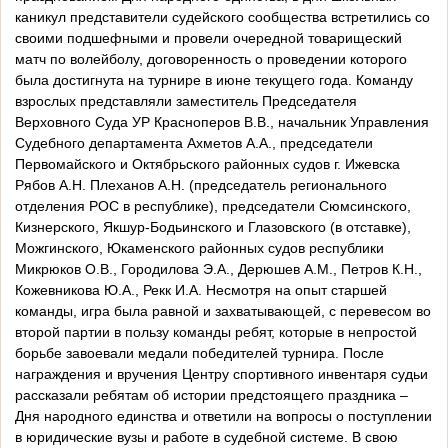
каникул представители судейского сообщества встретились со
своими подшефными и провели очередной товарищеский
матч по волейболу, договоренность о проведении которого
была достигнута на турнире в июне текущего года. Команду
взрослых представляли заместитель Председателя
Верховного Суда УР Красноперов В.В., начальник Управления
Судебного департамента Ахметов А.А., председатели
Первомайского и Октябрьского районных судов г. Ижевска
Рябов А.Н. Плеханов А.Н. (председатель регионального
отделения РОС в республике), председатели Сюмсинского,
Кизнерского, Якшур-Бодьинского и Глазовского (в отставке),
Можгинского, Юкаменского районных судов республики
Микрюков О.В., Городилова Э.А., Дерюшев А.М., Петров К.Н.,
Кожевникова Ю.А., Рекк И.А. Несмотря на опыт старшей
команды, игра была равной и захватывающей, с перевесом во
второй партии в пользу команды ребят, которые в непростой
борьбе завоевали медали победителей турнира. После
награждения и вручения Центру спортивного инвентаря судьи
рассказали ребятам об истории предстоящего праздника –
Дня народного единства и ответили на вопросы о поступлении
в юридические вузы и работе в судебной системе. В свою