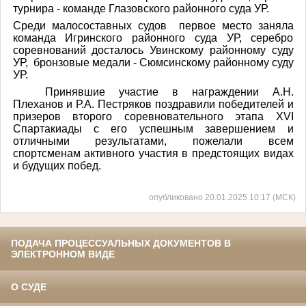
турнира - команде Глазовского районного суда УР.
Среди малосоставных судов первое место заняла
команда Игринского районного суда УР, серебро
соревнований досталось Увинскому районному суду
УР, бронзовые медали - Сюмсинскому районному суду
УР.
Принявшие участие в награждении А.Н.
Плеханов и Р.А. Пестряков поздравили победителей и
призеров второго соревновательного этапа XVI
Спартакиады с его успешным завершением и
отличными результатами, пожелали всем
спортсменам активного участия в предстоящих видах
и будущих побед.
опубликовано 20.01.2025 10:17 (МСК)
ПОДАЧА ПРОЦЕССУАЛЬНЫХ ДОКУМЕНТОВ В
ЭЛЕКТРОННОМ ВИДЕ
О СУДЕ