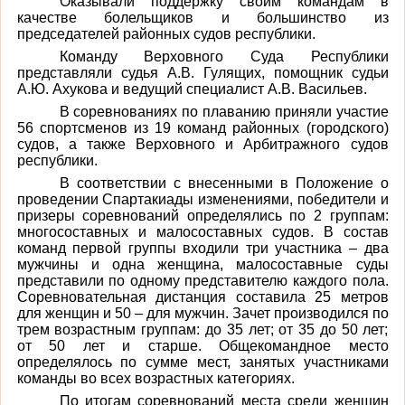
Оказывали поддержку своим командам в
качестве болельщиков и большинство из
председателей районных судов республики.
Команду Верховного Суда Республики
представляли судья А.В. Гулящих, помощник судьи
А.Ю. Ахукова и ведущий специалист А.В. Васильев.
В соревнованиях по плаванию приняли участие
56 спортсменов из 19 команд районных (городского)
судов, а также Верховного и Арбитражного судов
республики.
В соответствии с внесенными в Положение о
проведении Спартакиады изменениями, победители и
призеры соревнований определялись по 2 группам:
многосоставных и малосоставных судов. В состав
команд первой группы входили три участника – два
мужчины и одна женщина, малосоставные суды
представили по одному представителю каждого пола.
Соревновательная дистанция составила 25 метров
для женщин и 50 – для мужчин. Зачет производился по
трем возрастным группам: до 35 лет; от 35 до 50 лет;
от 50 лет и старше. Общекомандное место
определялось по сумме мест, занятых участниками
команды во всех возрастных категориях.
По итогам соревнований места среди женщин