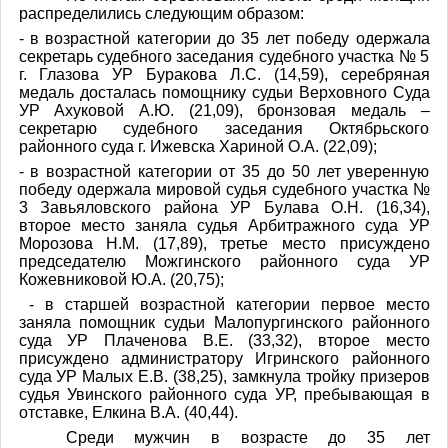
распределились следующим образом:
- в возрастной категории до 35 лет победу одержала
секретарь судебного заседания судебного участка № 5
г. Глазова УР Буракова Л.С. (14,59), серебряная
медаль досталась помощнику судьи Верховного Суда
УР Ахуковой А.Ю. (21,09), бронзовая медаль –
секретарю судебного заседания Октябрьского
районного суда г. Ижевска Хариной О.А. (22,09);
- в возрастной категории от 35 до 50 лет уверенную
победу одержала мировой судья судебного участка №
3 Завьяловского района УР Булава О.Н. (16,34),
второе место заняла судья Арбитражного суда УР
Морозова Н.М. (17,89), третье место присуждено
председателю Можгинского районного суда УР
Кожевниковой Ю.А. (20,75);
- в старшей возрастной категории первое место
заняла помощник судьи Малопургинского районного
суда УР Плаченова В.Е. (33,32), второе место
присуждено администратору Игринского районного
суда УР Малых Е.В. (38,25), замкнула тройку призеров
судья Увинского районного суда УР, пребывающая в
отставке, Елкина В.А. (40,44).
Среди мужчин в возрасте до 35 лет