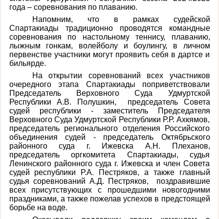
года – соревнования по плаванию.
Напомним, что в рамках судейской
Спартакиады традиционно проводятся командные
соревнования по настольному теннису, плаванию,
лыжным гонкам, волейболу и боулингу, в личном
первенстве участники могут проявить себя в дартсе и
бильярде.
На открытии соревнований всех участников
очередного этапа Спартакиады поприветствовали
Председатель Верховного Суда Удмуртской
Республики А.В. Полушкин, председатель Совета
судей республики - заместитель Председателя
Верховного Суда Удмуртской Республики Р.Р. Ахкямов,
председатель регионального отделения Российского
объединения судей - председатель Октябрьского
районного суда г. Ижевска А.Н. Плеханов,
председатель оргкомитета Спартакиады, судья
Ленинского районного суда г. Ижевска и член Совета
судей республики Р.А. Пестряков, а также главный
судья соревнований А.Д. Пестряков, поздравившие
всех присутствующих с прошедшими новогодними
праздниками, а также пожелав успехов в предстоящей
борьбе на воде.