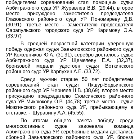
победителем соревнований стал помощник судьи
Арбитражного суда УР Журавлев В.В. (29,44), второе
место присуждено заместителю председателя
Глазовского районного суда УР Пономареву Д.В.
(30,91), третье место - заместителю председателя
Сарапульского городского суда УР Каримову Э.А.
(33,97).
В средней возрастной категории уверенную
победу одержал судья Завьяловского районного суда
УР Кожевников Ю.А. (31,31), серебро досталось судье
Арбитражного суда УР Щемелеву Е.А. (32,37),
бронзовой медали удостоен судья Воткинского
районного суда УР Карпухин А.Е. (33,72).
Среди мужчин старше 50 лет победителем
соревнований стал судья Якшур-Бодьинского
районного суда УР Черняев Н.В. (38,69), второе место
присуждено председателю Сюмсинского районного
суда УР Микрюкову О.В. (44,78), третье место - судье
Можгинского районного суда УР, пребывающему в
отставке, - Шуравину А.А. (45,55).
По итогам общего зачета победу среди
многосоставных судов завоевала команда
Арбитражного суда УР, серебряные медали достались
сборной Завьяловского районного суда УР, бронза