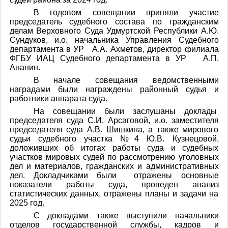
В годовом совещании приняли участие
председатель судебного состава по гражданским
делам Верховного Суда Удмуртской Республики А.Ю.
Сундуков, и.о. начальника Управления Судебного
департамента в УР А.А. Ахметов, директор филиала
ФГБУ ИАЦ Судебного департамента в УР А.П.
Ананин.
В начале совещания ведомственными
наградами были награждены районный судья и
работники аппарата суда.
На совещании были заслушаны доклады
председателя суда С.И. Арсаговой, и.о. заместителя
председателя суда А.В. Шишкина, а также мирового
судьи судебного участка №4 Ю.В. Кузнецовой,
доложивших об итогах работы суда и судебных
участков мировых судей по рассмотрению уголовных
дел и материалов, гражданских и административных
дел. Докладчиками были отражены основные
показатели работы суда, проведен анализ
статистических данных, отражены планы и задачи на
2025 год.
С докладами также выступили начальники
отделов государственной службы, кадров и