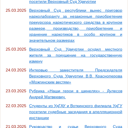
посетили Верховный Суд Удмуртии
25.03.2025
Верховный Суд республики вынес приговор
нарколаборанту за незаконные приобретение
прекурсора наркотического средства в крупном
размере, производство, приобретение и
хранение наркотиков в особо крупном и
значительном размерах
25.03.2025
Верховный Суд Удмуртии осудил местного
жителя за покушение на государственную
измену
24.03.2025
Интервью заместителя Председателя
Верховного Суда Удмуртии В.В. Красноперова
«Можгинским вестям»
23.03.2025
Рубрика «Наши герои в шинелях» - Дулесов
Андрей Матвеевич.
22.03.2025
Студенты из УдГАУ и Воткинского филиала УдГУ
посетили судебные заседания в апелляционной
инстанции
21.03.2025
Руководство и судьи Верховного Суда