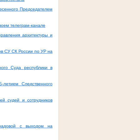
несенного Председателем
воем телеграм-канале
правления архитектуры и
в СУ СК России по УР на
ного Суда республики в
5-летием Следственного
ей судей и сотрудников
радовой с выходом на