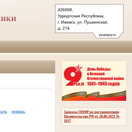
426008,
Удмуртская Республика,
ЛИКИ
г. Ижевск, ул. Пушкинская,
д. 274
Тел.: (3412) 66-08-15, 60-01-10
развернуть
vs.udm@sudrf.ru
аль
январь
Запросы ОПФР по постановлению
Правительства РФ от 28.06.2021 №
1037