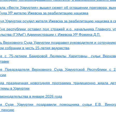
ала «Вести Удмуртия» вышел сюжет об оглашении приговора, вы
Суда УР жителю Ижевска за реабилитацию нацизма
уд Удмуртии осудил жителя Ижевска за реабилитацию нацизма в с
уд республики оставил под стражей и.о. начальника Главного у
ельства (ГУАиГ) Администрации г. Ижевска УР Фомина Д.П.
ь Верховного Суда Удмуртии поздравил руководителя и сотруднико
ом собрании в честь 15-летия ведомства
ие с 75-летием Бакировой Людмилы Харитовны, судьи Верхов
тавке
ие Председателя Верховного Суда Удмуртской Республики с 1
ссии
да праздничная новогодняя программа традиционно ждала дет
стемы в Удмуртии
аконодательства в январе 2026 года
м Суде Удмуртии поздравили помощника судьи Е.В. Виног
ю пенсию