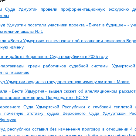
м Суде Удмуртии провели профориентационную экскурсию дл
колы
уд Удмуртии посетили участники проекта «Билет в будущее» - уч
вательной школы № 1
ала «Вести Удмуртия» вышел сюжет об оглашении приговора Верх
нную измену
тоги работы Верховного Суда республики в 2025 году
партакиады среди работников судебной системы Удмуртской 
я по плаванию
уд Удмуртии осудил за государственную измену жителя г. Можги
ала «Вести Удмуртия» вышел сюжет об апелляционном рассмотр
ментарием помощника Председателя ВС УР
Верховного Суда Удмуртской Республики с глубокой теплотой
в почётную отставку судью Верховного Суда Удмуртской Ре
Яремуса
уд республики оставил без изменения приговор в отношении 4 
спорядках, сопровождавшихся насилием, в Баймакском районе Ба