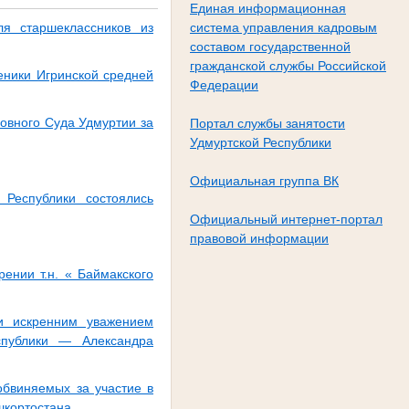
Единая информационная
я старшеклассников из
система управления кадровым
составом государственной
гражданской службы Российской
еники Игринской средней
Федерации
овного Суда Удмуртии за
Портал службы занятости
Удмуртской Республики
Официальная группа ВК
Республики состоялись
Официальный интернет-портал
правовой информации
ении т.н. « Баймакского
 и искренним уважением
спублики — Александра
обвиняемых за участие в
шкортостана