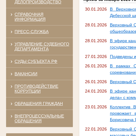
ДЕЛОПРОИЗВОДСТВО
30.01.2026
В Верховно
СПРАВОЧНАЯ
Дебесской ш
ИНФОРМАЦИЯ
28.01.2026
Верховный С
общеобразо
ПРЕСС-СЛУЖБА
28.01.2026
В эфире кан
УПРАВЛЕНИЕ СУДЕБНОГО
государстве
ДЕПАРТАМЕНТА
27.01.2026
Подведены и
СУДЫ СУБЪЕКТА РФ
26.01.2026
В рамках С
соревновани
ВАКАНСИИ
26.01.2026
Верховный С
ПРОТИВОДЕЙСТВИЕ
КОРРУПЦИИ
24.01.2026
В эфире кан
дела» с ком
ОБРАЩЕНИЯ ГРАЖДАН
23.01.2026
Коллектив 
провожает 
ВНЕПРОЦЕССУАЛЬНЫЕ
Борисовича 
ОБРАЩЕНИЯ
22.01.2026
Верховный С
массовых бе