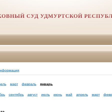
ХОВНЫЙ СУД УДМУРТСКОЙ РЕСПУБ
информация
рель
март
февраль
январь
брь
сентябрь
август
июль
июнь
май
апрель
март
февр
ода